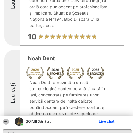
către furnizarea unor servicii de îngrijire
orală care pun accent pe profesionalism
și implicare. Situat pe Șoseaua
Națională Nr.194, Bloc D, scara C, la
parter, acest ...
10
Noah Dent
Noah Dent reprezintă o clinică
Laureați
stomatologică contemporană situată în
Iași, concentrată pe furnizarea unor
servicii dentare de înaltă calitate,
punând accent pe încredere, confort și
obținerea unor rezultate superioare
pentru sănătatea orală ...
ŞOIMII Sănătații
Live chat
8.7
12:29