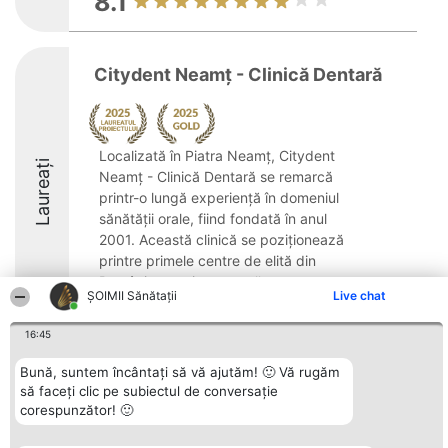
8.1
Citydent Neamţ - Clinică Dentară
Localizată în Piatra Neamț, Citydent
Laureați
Neamţ - Clinică Dentară se remarcă
printr-o lungă experiență în domeniul
sănătății orale, fiind fondată în anul
2001. Această clinică se poziționează
printre primele centre de elită din
România care integrează ...
ŞOIMII Sănătații
Live chat
16:45
Bună, suntem încântați să vă ajutăm! 🙂 Vă rugăm
Organizator Ranking
Plebiscyt
Contact
să faceți clic pe subiectul de conversație
BRIGHT SOLUTIONS BR SRL
Câștigătorii
Contact
corespunzător! 🙂
Aleea Timisul De Sus 2 Bl. A30
Lista Tuturor
Sc. A Et. 4 Ap. 13 Cod 061952
Laureaților