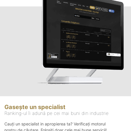
Gasește un specialist
Ranking-ul îi adună pe cei mai buni din industrie
Cauți un specialist in apropierea ta? Verificați motorul
nostru de căutare. Folosiți doar cele mai bune servicii!