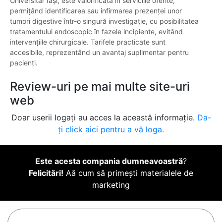
Universitar Iași, este valorificată în serviciile oferite,
permițând identificarea sau infirmarea prezenței unor
tumori digestive într-o singură investigație, cu posibilitatea
tratamentului endoscopic în fazele incipiente, evitând
intervențiile chirurgicale. Tarifele practicate sunt
accesibile, reprezentând un avantaj suplimentar pentru
pacienți.
Review-uri pe mai multe site-uri
web
Doar userii logați au acces la această informație.
Da-
ți click aici pentru a vă loga.
Este acesta compania dumneavoastră
?
Felicitări!
Aă cum să primești materialele de
marketing