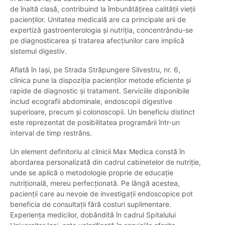
de înaltă clasă, contribuind la îmbunătățirea calității vieții
pacienților. Unitatea medicală are ca principale arii de
expertiză gastroenterologia și nutriția, concentrându-se
pe diagnosticarea și tratarea afecțiunilor care implică
sistemul digestiv.
Aflată în Iași, pe Strada Străpungere Silvestru, nr. 6,
clinica pune la dispoziția pacienților metode eficiente și
rapide de diagnostic și tratament. Serviciile disponibile
includ ecografii abdominale, endoscopii digestive
superioare, precum și colonoscopii. Un beneficiu distinct
este reprezentat de posibilitatea programării într-un
interval de timp restrâns.
Un element definitoriu al clinicii Max Medica constă în
abordarea personalizată din cadrul cabinetelor de nutriție,
unde se aplică o metodologie proprie de educație
nutrițională, mereu perfecționată. Pe lângă acestea,
pacienții care au nevoie de investigații endoscopice pot
beneficia de consultații fără costuri suplimentare.
Experiența medicilor, dobândită în cadrul Spitalului