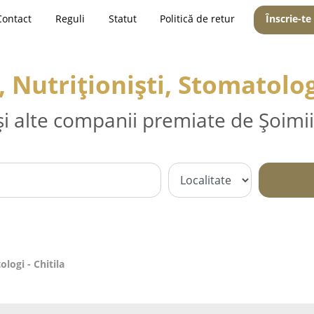
Contact
Reguli
Statut
Politică de retur
Înscrie-te
, Nutriționiști, Stomatologi
și alte companii premiate de Șoimii
ologi - Chitila