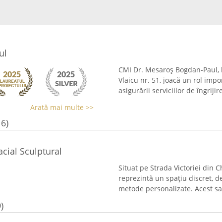
ul
CMI Dr. Mesaroș Bogdan-Paul, lo
Vlaicu nr. 51, joacă un rol impo
asigurării serviciilor de îngriji
Arată mai multe >>
16)
acial Sculptural
Situat pe Strada Victoriei din C
reprezintă un spațiu discret, d
metode personalizate. Acest sal
)