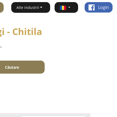
Login
Alte industrii
 - Chitila
.
Căutare