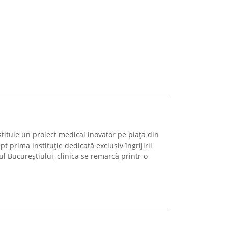
stituie un proiect medical inovator pe piața din
 prima instituție dedicată exclusiv îngrijirii
ul Bucureștiului, clinica se remarcă printr-o