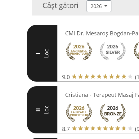
Câștigători
2026
CMI Dr. Mesaroș Bogdan-Pa
Loc
I
9.0
(
Cristiana - Terapeut Masaj F
Loc
II
8.7
(9