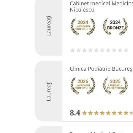
Cabinet medical Medicina
Niculescu
Laureați
Clinica Podiatrie Bucureș
Laureați
8.4