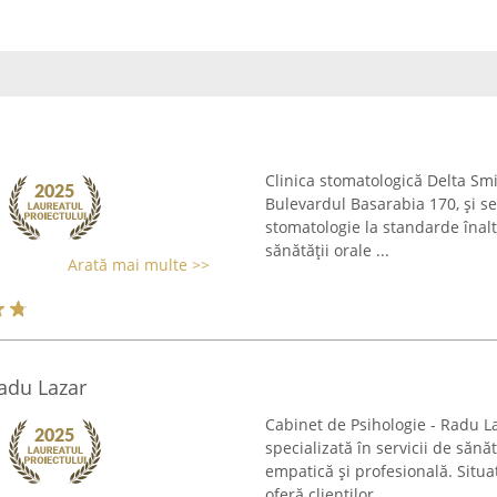
Clinica stomatologică Delta Smil
Bulevardul Basarabia 170, și se
stomatologie la standarde înalt
sănătății orale ...
Arată mai multe >>
Radu Lazar
Cabinet de Psihologie - Radu La
specializată în servicii de săn
empatică și profesională. Situa
oferă clienților ...