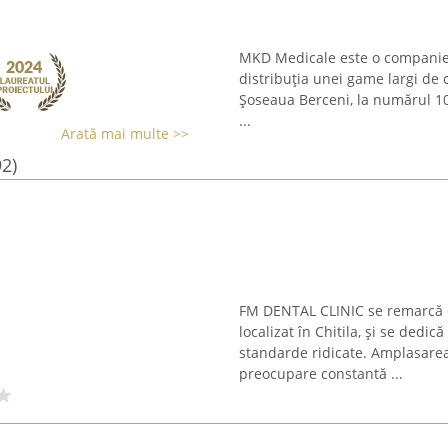
MKD Medicale este o companie c
distribuția unei game largi de
Șoseaua Berceni, la numărul 104
...
Arată mai multe >>
92)
FM DENTAL CLINIC se remarcă 
localizat în Chitila, și se dedică
standarde ridicate. Amplasarea 
preocupare constantă ...