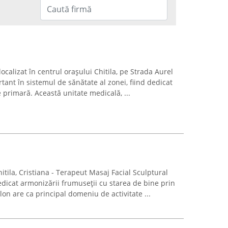
calizat în centrul orașului Chitila, pe Strada Aurel
rtant în sistemul de sănătate al zonei, fiind dedicat
re primară. Această unitate medicală, ...
hitila, Cristiana - Terapeut Masaj Facial Sculptural
edicat armonizării frumuseții cu starea de bine prin
on are ca principal domeniu de activitate ...