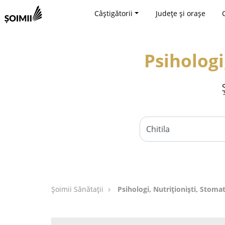
Câștigătorii
Județe și orașe
Psihologi
Şoimii Sănătații
Psihologi, Nutriționiști, Stomat