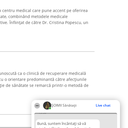
n centru medical care pune accent pe oferirea
nătate, combinând metodele medicale
tive. Înființat de către Dr. Cristina Popescu, un
unoscută ca o clinică de recuperare medicală
, cu o orientare predominantă către afecțiunile
uție de sănătate se remarcă printr-o metodă de
ŞOIMII Sănătații
Live chat
13:58
Bună, suntem încântați să vă