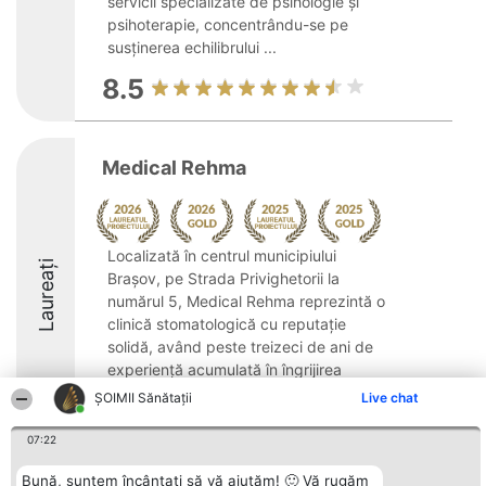
servicii specializate de psihologie și
psihoterapie, concentrându-se pe
susținerea echilibrului ...
8.5
Medical Rehma
Localizată în centrul municipiului
Laureați
Brașov, pe Strada Privighetorii la
numărul 5, Medical Rehma reprezintă o
clinică stomatologică cu reputație
solidă, având peste treizeci de ani de
experiență acumulată în îngrijirea
sănătății orale. Unitatea ...
ŞOIMII Sănătații
Live chat
9.8
07:22
Bună, suntem încântați să vă ajutăm! 🙂 Vă rugăm