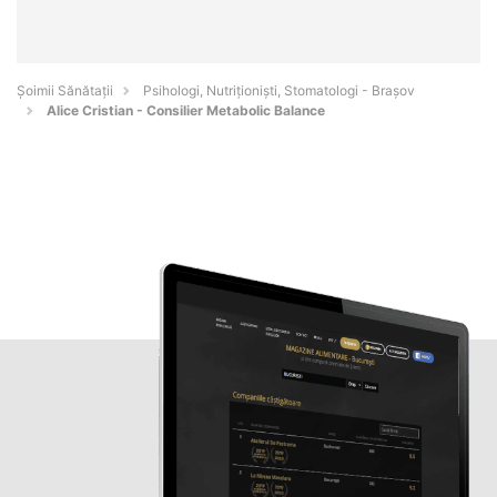
Şoimii Sănătații
Psihologi, Nutriționiști, Stomatologi - Braşov
Alice Cristian - Consilier Metabolic Balance