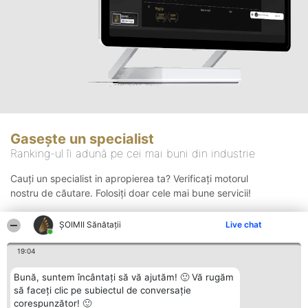
Gasește un specialist
Ranking-ul îi adună pe cei mai buni din industrie
Cauți un specialist in apropierea ta? Verificați motorul
nostru de căutare. Folosiți doar cele mai bune servicii!
ŞOIMII Sănătații
Live chat
Căutare
19:04
Bună, suntem încântați să vă ajutăm! 🙂 Vă rugăm
să faceți clic pe subiectul de conversație
corespunzător! 🙂