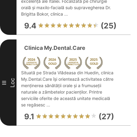
excelență ale Italiei. Focalizată pe chirurgie
orală și maxilo-facială sub supravegherea Dr.
Brigitta Bokor, clinica ...
9.4
(25)
Clinica My.Dental.Care
Situată pe Strada Vlădeasa din Huedin, clinica
My.Dental.Care își orientează activitatea către
Loc
III
menținerea sănătății orale și a frumuseții
naturale a zâmbetelor pacienților. Printre
serviciile oferite de această unitate medicală
se regăsesc ...
9.1
(27)