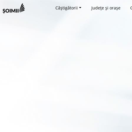
Câștigătorii
Județe și orașe