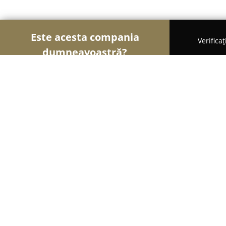
Este acesta compania
Verifica
dumneavoastră?
Şoimii Sănătații
Psihologi, Nutriționiști, Stomato
Elfadent
9.7
(42)
Cluj-Napoca, Str. Bucuresti 70A, Sc.1, Ap. 1