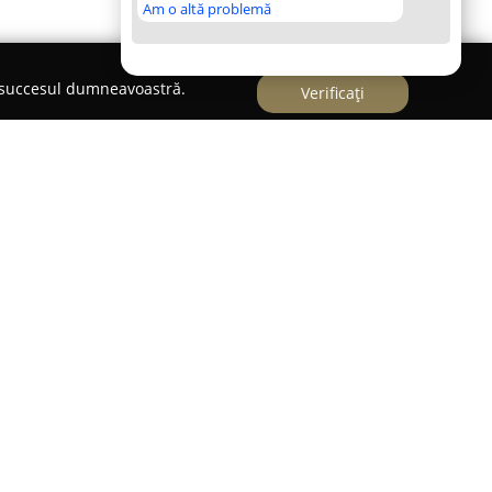
Am o altă problemă
e succesul dumneavoastră.
Verificați
logică localizată în Cluj-Napoca, cunoscută
cii dedicate sănătății orale. Amplasată pe Strada
nt 1, clinica le oferă pacienților acces ușor la
incipală constă în servicii de asistență
 a menține și a promova un zâmbet sănătos și
lfadent include atât stomatologie generală, cât și