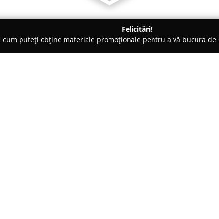
Felicitări!
ți cum puteți obține materiale promoționale pentru a vă bucura d
logi - Cluj-Napoca
Elfadent
Despre companie:
Elfadent
este o clinică stomato
pentru oferta sa largă de servi
București 70A, Scara 1, Apartame
facilitățile sale. Activitatea pr
Arată mai multe >>
stomatologică, cu misiunea de
luminos.
Gama de servicii furnizate de E