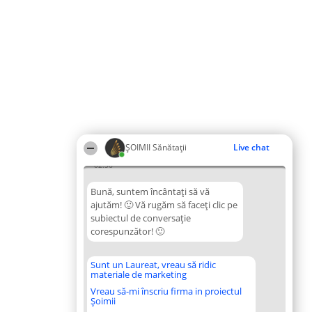
ŞOIMII Sănătații
Live chat
02:56
Bună, suntem încântați să vă
ajutăm! 🙂 Vă rugăm să faceți clic pe
subiectul de conversație
corespunzător! 🙂
Sunt un Laureat, vreau să ridic
materiale de marketing
Vreau să-mi înscriu firma in proiectul
Șoimii