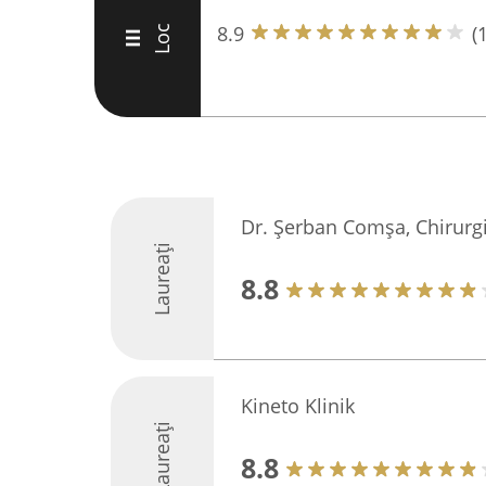
8.9
(
Loc
III
Dr. Șerban Comșa, Chirurg
Laureați
8.8
Kineto Klinik
Laureați
8.8