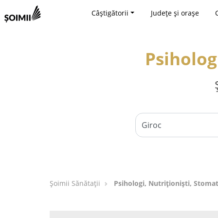
Câștigătorii
Județe și orașe
Psihologi
Şoimii Sănătații
Psihologi, Nutriționiști, Stomat