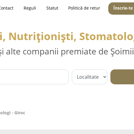
Contact
Reguli
Statut
Politică de retur
Înscrie-te
, Nutriționiști, Stomatolo
și alte companii premiate de Șoimii
ologi - Giroc