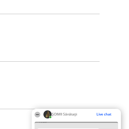
ŞOIMII Sănătații
Live chat
19:26