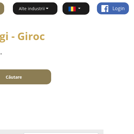
Login
Alte industrii
gi - Giroc
.
Căutare