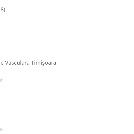
18)
ie Vasculară Timișoara