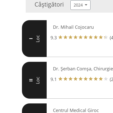
Câștigători
2024
Dr. Mihail Cojocaru
9.3
(
Loc
I
Dr. Șerban Comșa, Chirurgie
9.1
(
Loc
II
Centrul Medical Giroc