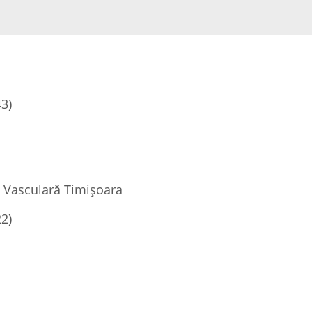
43)
 Vasculară Timișoara
22)