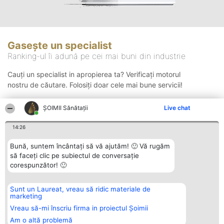
Gasește un specialist
Ranking-ul îi adună pe cei mai buni din industrie
Cauți un specialist in apropierea ta? Verificați motorul
nostru de căutare. Folosiți doar cele mai bune servicii!
ŞOIMII Sănătații
Live chat
Căutare
14:26
Bună, suntem încântați să vă ajutăm! 🙂 Vă rugăm
să faceți clic pe subiectul de conversație
corespunzător! 🙂
Sunt un Laureat, vreau să ridic materiale de
Organizator Ranking
Plebiscyt
Contact
marketing
BRIGHT SOLUTIONS BR SRL
Câștigătorii
Contact
Aleea Timisul De Sus 2 Bl. A30
Lista Tuturor
Vreau să-mi înscriu firma in proiectul Șoimii
Sc. A Et. 4 Ap. 13 Cod 061952
Laureaților
Am o altă problemă
București
Reguli