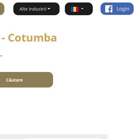
Login
Alte industrii
i - Cotumba
.
Căutare