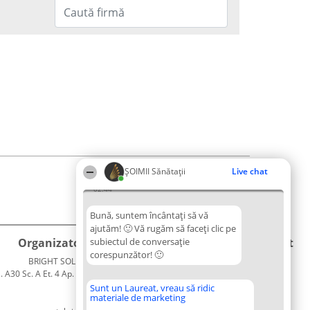
ŞOIMII Sănătații
Live chat
02:44
Bună, suntem încântați să vă
ajutăm! 🙂 Vă rugăm să faceți clic pe
Organizator Ranking
subiectul de conversație
Plebiscyt
Contact
corespunzător! 🙂
BRIGHT SOLUTIONS BR SRL
Câștigătorii
Contact
. A30 Sc. A Et. 4 Ap. 13 Cod 061952
Lista
București
Tuturor
Sunt un Laureat, vreau să ridic
materiale de marketing
CUI 36737675
Laureaților