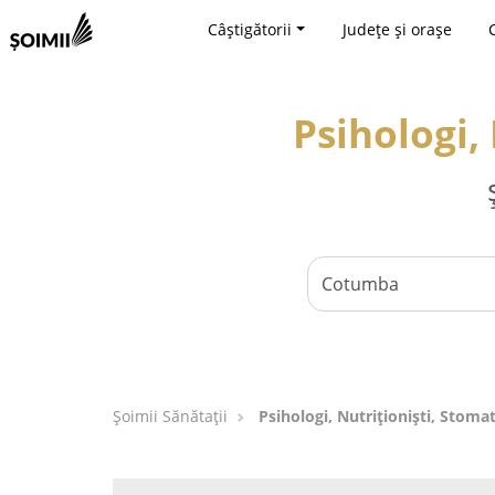
Câștigătorii
Județe și orașe
Psihologi,
Şoimii Sănătații
Psihologi, Nutriționiști, Stom