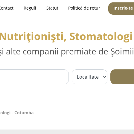
Contact
Reguli
Statut
Politică de retur
Înscrie-te
 Nutriționiști, Stomatolog
și alte companii premiate de Șoimii
atologi - Cotumba