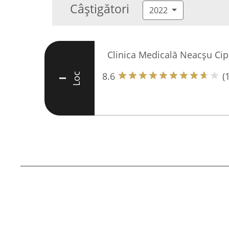
Câștigători
2022
Clinica Medicală Neacșu Cipr
8.6
(
Loc
I