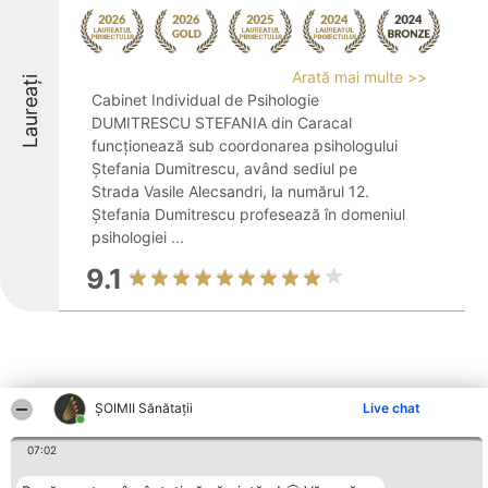
Arată mai multe >>
Laureați
Cabinet Individual de Psihologie
DUMITRESCU STEFANIA din Caracal
funcționează sub coordonarea psihologului
Ștefania Dumitrescu, având sediul pe
Strada Vasile Alecsandri, la numărul 12.
Ștefania Dumitrescu profesează în domeniul
psihologiei ...
9.1
ŞOIMII Sănătații
Live chat
Alte firme din zonă
07:02