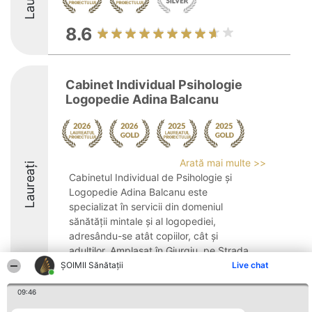
8.6
Cabinet Individual Psihologie
Logopedie Adina Balcanu
Arată mai multe >>
Laureați
Cabinetul Individual de Psihologie și
Logopedie Adina Balcanu este
specializat în servicii din domeniul
sănătății mintale și al logopediei,
adresându-se atât copiilor, cât și
adulților. Amplasat în Giurgiu, pe Strada
București, acest cabinet este ...
ŞOIMII Sănătații
Live chat
9.3
09:46