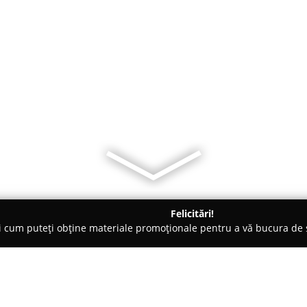
Felicitări!
ți cum puteți obține materiale promoționale pentru a vă bucura d
logi - Moreni
CMI.Dr.Dima Oana Codrina