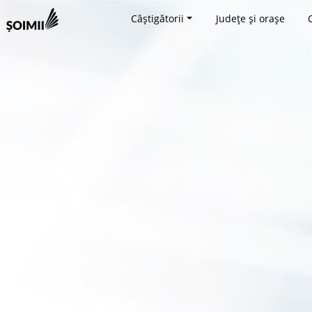
Câștigătorii
Județe și orașe