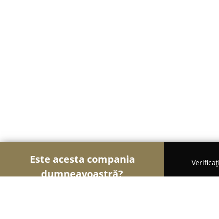
Este acesta compania
Verifica
dumneavoastră?
Şoimii Sănătații
Psihologi, Nutriționiști, Stomato