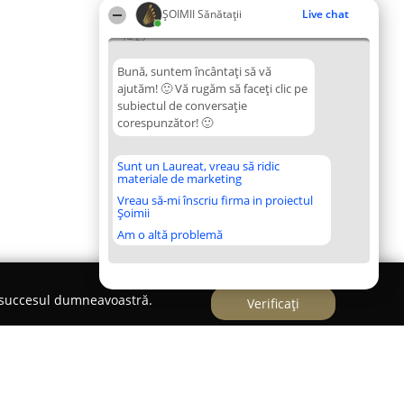
ŞOIMII Sănătații
Live chat
14:29
Bună, suntem încântați să vă
ajutăm! 🙂 Vă rugăm să faceți clic pe
subiectul de conversație
corespunzător! 🙂
Sunt un Laureat, vreau să ridic
materiale de marketing
Vreau să-mi înscriu firma in proiectul
Șoimii
Am o altă problemă
e succesul dumneavoastră.
Verificați