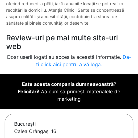
oferind reduceri la plăți, iar în anumite locații se pot realiza
recoltări la domiciliu. Atenția Clinicii Sante se concentrează
asupra calității și accesibilității, contribuind la starea de
sănătate și binele comunităților deservite.
Review-uri pe mai multe site-uri
web
Doar userii logați au acces la această informație.
Da-
ți click aici pentru a vă loga.
Este acesta compania dumneavoastră
?
Felicitări!
Aă cum să primești materialele de
marketing
Bucureşti
Calea Crângași 16