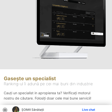
Gasește un specialist
Ranking-ul îi adună pe cei mai buni din industrie
Cauți un specialist in apropierea ta? Verificați motorul
nostru de căutare. Folosiți doar cele mai bune servicii!
ŞOIMII Sănătații
Live chat