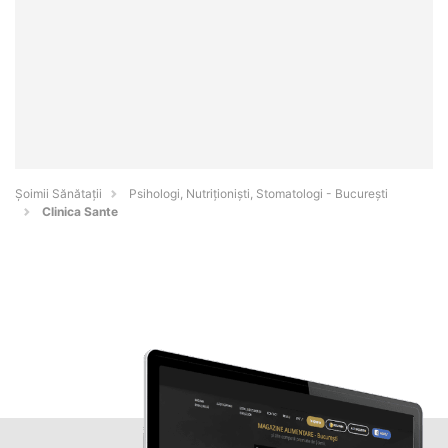
Şoimii Sănătații
Psihologi, Nutriționiști, Stomatologi - Bucureşti
Clinica Sante