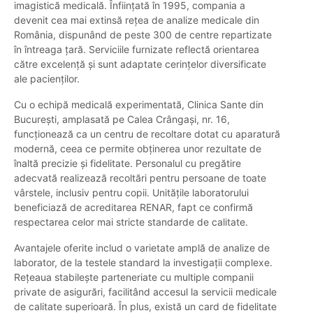
imagistică medicală. Înființată în 1995, compania a
devenit cea mai extinsă rețea de analize medicale din
România, dispunând de peste 300 de centre repartizate
în întreaga țară. Serviciile furnizate reflectă orientarea
către excelență și sunt adaptate cerințelor diversificate
ale pacienților.
Cu o echipă medicală experimentată, Clinica Sante din
București, amplasată pe Calea Crângași, nr. 16,
funcționează ca un centru de recoltare dotat cu aparatură
modernă, ceea ce permite obținerea unor rezultate de
înaltă precizie și fidelitate. Personalul cu pregătire
adecvată realizează recoltări pentru persoane de toate
vârstele, inclusiv pentru copii. Unitățile laboratorului
beneficiază de acreditarea RENAR, fapt ce confirmă
respectarea celor mai stricte standarde de calitate.
Avantajele oferite includ o varietate amplă de analize de
laborator, de la testele standard la investigații complexe.
Rețeaua stabilește parteneriate cu multiple companii
private de asigurări, facilitând accesul la servicii medicale
de calitate superioară. În plus, există un card de fidelitate