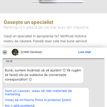
Gasește un specialist
Ranking-ul îi adună pe cei mai buni din industrie
Cauți un specialist in apropierea ta? Verificați motorul
nostru de căutare. Folosiți doar cele mai bune servicii!
ŞOIMII Sănătații
Live chat
Căutare
04:35
Bună, suntem încântați să vă ajutăm! 🙂 Vă rugăm
să faceți clic pe subiectul de conversație
corespunzător! 🙂
Sunt un Laureat, vreau să ridic materiale de
Organizator Ranking
Plebiscyt
Contact
marketing
BRIGHT SOLUTIONS BR SRL
Câștigătorii
Contact
Aleea Timisul De Sus 2 Bl. A30
Lista Tuturor
Vreau să-mi înscriu firma in proiectul Șoimii
Sc. A Et. 4 Ap. 13 Cod 061952
Laureaților
Am o altă problemă
București
Reguli