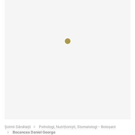
Şoimii Sănătații
Psihologi, Nutriționiști, Stomatologi - Botoşani
Bocancea Daniel George