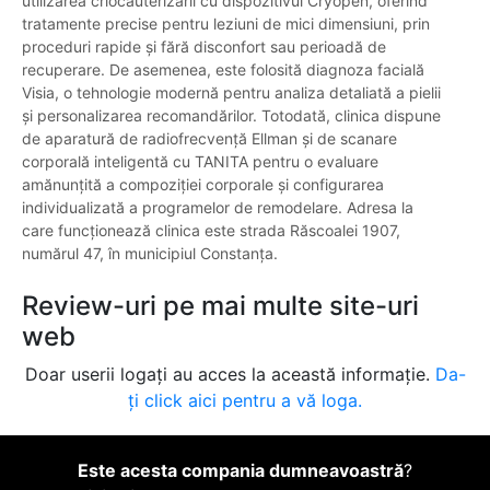
utilizarea criocauterizării cu dispozitivul Cryopen, oferind
tratamente precise pentru leziuni de mici dimensiuni, prin
proceduri rapide și fără disconfort sau perioadă de
recuperare. De asemenea, este folosită diagnoza facială
Visia, o tehnologie modernă pentru analiza detaliată a pielii
și personalizarea recomandărilor. Totodată, clinica dispune
de aparatură de radiofrecvență Ellman și de scanare
corporală inteligentă cu TANITA pentru o evaluare
amănunțită a compoziției corporale și configurarea
individualizată a programelor de remodelare. Adresa la
care funcționează clinica este strada Răscoalei 1907,
numărul 47, în municipiul Constanța.
Review-uri pe mai multe site-uri
web
Doar userii logați au acces la această informație.
Da-
ți click aici pentru a vă loga.
Este acesta compania dumneavoastră
?