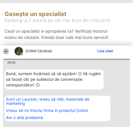
Gasește un specialist
Ranking-ul îi adună pe cei mai buni din industrie
Cauți un specialist in apropierea ta? Verificați motorul
nostru de căutare. Folosiți doar cele mai bune servicii!
ŞOIMII Sănătații
Live chat
Căutare
09:42
Bună, suntem încântați să vă ajutăm! 🙂 Vă rugăm
să faceți clic pe subiectul de conversație
corespunzător! 🙂
Sunt un Laureat, vreau să ridic materiale de
Organizator Ranking
Plebiscyt
Contact
marketing
BRIGHT SOLUTIONS BR SRL
Câștigătorii
Contact
Aleea Timisul De Sus 2 Bl. A30
Lista Tuturor
Vreau să-mi înscriu firma in proiectul Șoimii
Sc. A Et. 4 Ap. 13 Cod 061952
Laureaților
Am o altă problemă
București
Reguli
CUI 36737675
Statut
tel: +40 770 990 492
Politica de
confidențialitate