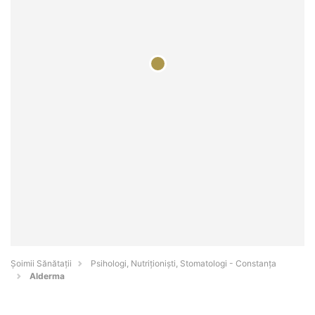
Şoimii Sănătații
Psihologi, Nutriționiști, Stomatologi - Constanţa
Alderma