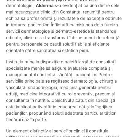
dermatologiei,
Alderma
s-a evidențiat ca una dintre cele
mai recunoscute clinici din Constanța, renumită pentru
echipa sa profesionistă și rezultatele de excepție obținute
în tratarea pacienților. Înființată cu misiunea de a furniza
servicii dermatologice și dermato-estetice la standarde
ridicate, clinica s-a transformat într-un punct de referință
pentru persoanele ce caută soluții fiabile și eficiente
orientate către sănătatea și estetica pielii.
Instituția pune la dispoziție o paletă largă de consultații
specializate menite să asigure evaluarea completă și
managementul eficient al sănătății pacienților. Printre
serviciile principale se regăsesc dermatologia, chirurgia
vasculară, endocrinologia, medicina generală pentru
adulți, medicina integrativă cu rol preventiv, precum și
consultanța în nutriție. Colectivul alcătuit din specialiști
este implicat activ atât în educarea, cât și în îngrijirea
pacienților, propunând soluții adaptate particularităților
fiecărui caz în parte.
Un element distinctiv al serviciilor clinici îl constituie