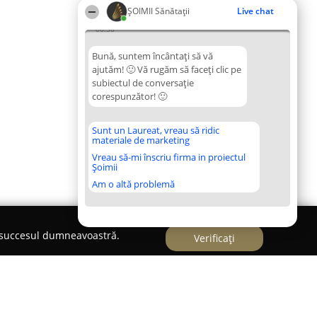
ŞOIMII Sănătații
Live chat
06:38
Bună, suntem încântați să vă
ajutăm! 🙂 Vă rugăm să faceți clic pe
subiectul de conversație
corespunzător! 🙂
Sunt un Laureat, vreau să ridic
materiale de marketing
Vreau să-mi înscriu firma in proiectul
Șoimii
Am o altă problemă
e succesul dumneavoastră.
Verificați