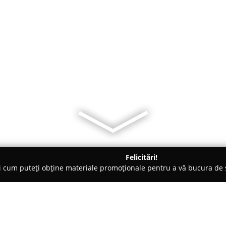
Felicitări!
ți cum puteți obține materiale promoționale pentru a vă bucura d
ogi - Sibiu
Policlinica Astra