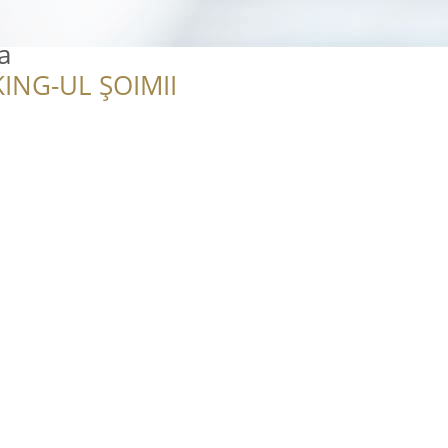
a
ING-UL ȘOIMII