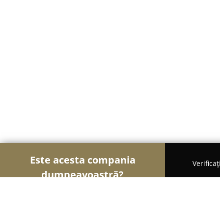
Este acesta compania
Verifica
dumneavoastră?
Şoimii Sănătații
Psihologi, Nutriționiști, Stomatol