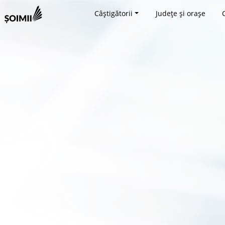
Câștigătorii
Județe și orașe