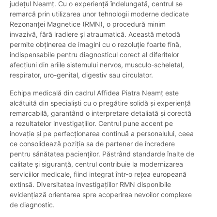
județul Neamț. Cu o experiență îndelungată, centrul se
remarcă prin utilizarea unor tehnologii moderne dedicate
Rezonanței Magnetice (RMN), o procedură minim
invazivă, fără iradiere și atraumatică. Această metodă
permite obținerea de imagini cu o rezoluție foarte fină,
indispensabile pentru diagnosticul corect al diferitelor
afecțiuni din ariile sistemului nervos, musculo-scheletal,
respirator, uro-genital, digestiv sau circulator.
Echipa medicală din cadrul Affidea Piatra Neamț este
alcătuită din specialiști cu o pregătire solidă și experiență
remarcabilă, garantând o interpretare detaliată și corectă
a rezultatelor investigațiilor. Centrul pune accent pe
inovație și pe perfecționarea continuă a personalului, ceea
ce consolidează poziția sa de partener de încredere
pentru sănătatea pacienților. Păstrând standarde înalte de
calitate și siguranță, centrul contribuie la modernizarea
serviciilor medicale, fiind integrat într-o rețea europeană
extinsă. Diversitatea investigațiilor RMN disponibile
evidențiază orientarea spre acoperirea nevoilor complexe
de diagnostic.