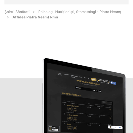
Şoimii Sănătații
Psihologi, Nutriționiști, Stomatologi - Piatra Neamţ
Affidea Piatra Neamț Rmn