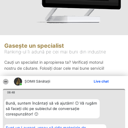
Gasește un specialist
Ranking-ul îi adună pe cei mai buni din industrie
Cauți un specialist in apropierea ta? Verificați motorul
nostru de căutare. Folosiți doar cele mai bune servicii!
ŞOIMII Sănătații
Live chat
Căutare
06:48
Bună, suntem încântați să vă ajutăm! 🙂 Vă rugăm
să faceți clic pe subiectul de conversație
corespunzător! 🙂
Sunt un Laureat, vreau să ridic materiale de