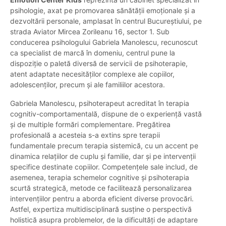
psihologie, axat pe promovarea sănătății emoționale și a
dezvoltării personale, amplasat în centrul Bucureștiului, pe
strada Aviator Mircea Zorileanu 16, sector 1. Sub
conducerea psihologului Gabriela Manolescu, recunoscut
ca specialist de marcă în domeniu, centrul pune la
dispoziție o paletă diversă de servicii de psihoterapie,
atent adaptate necesităților complexe ale copiilor,
adolescenților, precum și ale familiilor acestora.
Gabriela Manolescu, psihoterapeut acreditat în terapia
cognitiv-comportamentală, dispune de o experiență vastă
și de multiple formări complementare. Pregătirea
profesională a acesteia s-a extins spre terapii
fundamentale precum terapia sistemică, cu un accent pe
dinamica relațiilor de cuplu și familie, dar și pe intervenții
specifice destinate copiilor. Competențele sale includ, de
asemenea, terapia schemelor cognitive și psihoterapia
scurtă strategică, metode ce facilitează personalizarea
intervențiilor pentru a aborda eficient diverse provocări.
Astfel, expertiza multidisciplinară susține o perspectivă
holistică asupra problemelor, de la dificultăți de adaptare