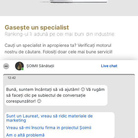
Gasește un specialist
Ranking-ul îi adună pe cei mai buni din industrie
Cauți un specialist in apropierea ta? Verificați motorul
nostru de căutare. Folosiți doar cele mai bune servicii!
ŞOIMII Sănătații
Live chat
Căutare
12:42
Bună, suntem încântați să vă ajutăm! 🙂 Vă rugăm
să faceți clic pe subiectul de conversație
corespunzător! 🙂
Sunt un Laureat, vreau să ridic materiale de
Organizator Ranking
Plebiscyt
Contact
marketing
BRIGHT SOLUTIONS BR SRL
Câștigătorii
Contact
Aleea Timisul De Sus 2 Bl. A30
Lista Tuturor
Vreau să-mi înscriu firma in proiectul Șoimii
Sc. A Et. 4 Ap. 13 Cod 061952
Laureaților
Am o altă problemă
București
Reguli