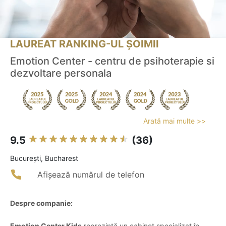
LAUREAT RANKING-UL ȘOIMII
Emotion Center - centru de psihoterapie si
dezvoltare personala
Arată mai multe >>
9.5
(36)
Bucureşti, Bucharest
Afișează numărul de telefon
Despre companie:
Emotion Center Kids
reprezintă un cabinet specializat în