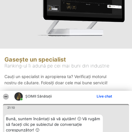
Gasește un specialist
Ranking-ul îi adună pe cei mai buni din industrie
Cauți un specialist in apropierea ta? Verificați motorul
nostru de căutare. Folosiți doar cele mai bune servicii!
ŞOIMII Sănătații
Live chat
Căutare
21:10
Bună, suntem încântați să vă ajutăm! 🙂 Vă rugăm
să faceți clic pe subiectul de conversație
corespunzător! 🙂