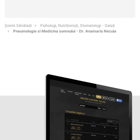
Şoimii Sănătații
Psihologi, Nutriționiști, Stomatologi - Galaţi
Pneumologie si Medicina somnului - Dr. Anamaria Necula