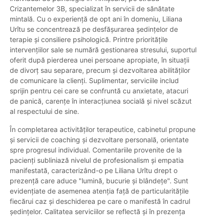
Crizantemelor 3B, specializat în servicii de sănătate
mintală. Cu o experiență de opt ani în domeniu, Liliana
Urîtu se concentrează pe desfășurarea ședințelor de
terapie și consiliere psihologică. Printre prioritățile
intervențiilor sale se numără gestionarea stresului, suportul
oferit după pierderea unei persoane apropiate, în situații
de divorț sau separare, precum și dezvoltarea abilităților
de comunicare la clienți. Suplimentar, serviciile includ
sprijin pentru cei care se confruntă cu anxietate, atacuri
de panică, carențe în interacțiunea socială și nivel scăzut
al respectului de sine.
În completarea activităților terapeutice, cabinetul propune
și servicii de coaching și dezvoltare personală, orientate
spre progresul individual. Comentariile provenite de la
pacienți subliniază nivelul de profesionalism și empatia
manifestată, caracterizând-o pe Liliana Urîtu drept o
prezență care aduce "lumină, bucurie și blândețe". Sunt
evidențiate de asemenea atenția față de particularitățile
fiecărui caz și deschiderea pe care o manifestă în cadrul
ședințelor. Calitatea serviciilor se reflectă și în prezența