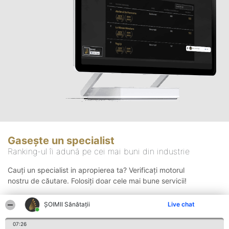
Gasește un specialist
Ranking-ul îi adună pe cei mai buni din industrie
Cauți un specialist in apropierea ta? Verificați motorul
nostru de căutare. Folosiți doar cele mai bune servicii!
ŞOIMII Sănătații
Live chat
Căutare
07:26