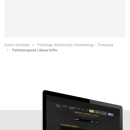
Şoimii Sănătații
Psihologi, Nutriționiști, Stomatologi - Timişoara
Psihoterapeut Liliana Urîtu