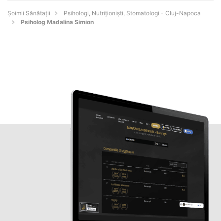
Şoimii Sănătații
Psihologi, Nutriționiști, Stomatologi - Cluj-Napoca
Psiholog Madalina Simion