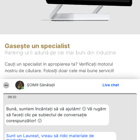
Gasește un specialist
Ranking-ul îi adună pe cei mai buni din industrie
Cauți un specialist in apropierea ta? Verificați motorul
nostru de căutare. Folosiți doar cele mai bune servicii!
ŞOIMII Sănătații
Live chat
Căutare
09:20
Bună, suntem încântați să vă ajutăm! 🙂 Vă rugăm
să faceți clic pe subiectul de conversație
corespunzător! 🙂
Sunt un Laureat, vreau să ridic materiale de
Organizator Ranking
Plebiscyt
Contact