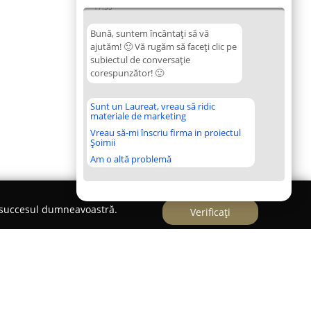
17:55
Bună, suntem încântați să vă
ajutăm! 🙂 Vă rugăm să faceți clic pe
subiectul de conversație
corespunzător! 🙂
Sunt un Laureat, vreau să ridic
materiale de marketing
Vreau să-mi înscriu firma in proiectul
Șoimii
Am o altă problemă
e succesul dumneavoastră.
Verificați