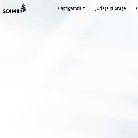
Câștigătorii
Județe și orașe