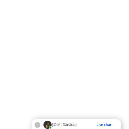
ŞOIMII Sănătații
Live chat