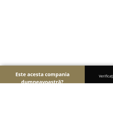
Este acesta compania
Verifica
dumneavoastră?
Şoimii Sănătații
Psihologi, Nutriționiști, Stomato