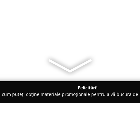
Felicitări!
ți cum puteți obține materiale promoționale pentru a vă bucura d
logi - Baia Mare
BALC AUGUSTIN