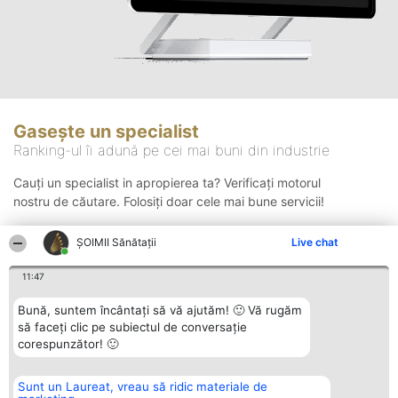
Gasește un specialist
Ranking-ul îi adună pe cei mai buni din industrie
Cauți un specialist in apropierea ta? Verificați motorul
nostru de căutare. Folosiți doar cele mai bune servicii!
ŞOIMII Sănătații
Live chat
Căutare
11:47
Bună, suntem încântați să vă ajutăm! 🙂 Vă rugăm
să faceți clic pe subiectul de conversație
corespunzător! 🙂
Sunt un Laureat, vreau să ridic materiale de
Organizator Ranking
Plebiscyt
Contact