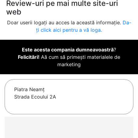
Review-uri pe mai multe site-uri
web
Doar userii logați au acces la această informație.
Da-
ți click aici pentru a vă loga.
Este acesta compania dumneavoastră
?
Felicitări!
Aă cum să primești materialele de
marketing
Piatra Neamţ
Strada Ecoului 2A