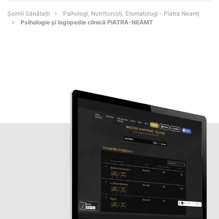
Şoimii Sănătații
Psihologi, Nutriționiști, Stomatologi - Piatra Neamţ
Psihologie și logopedie clinică PIATRA-NEAMT