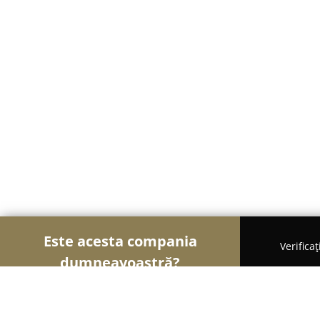
Este acesta compania
Verifica
dumneavoastră?
Şoimii Sănătații
Psihologi, Nutriționiști, Stomato