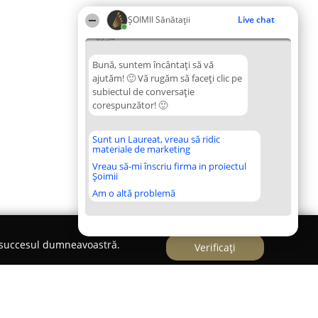
ŞOIMII Sănătații
Live chat
03:34
Bună, suntem încântați să vă
ajutăm! 🙂 Vă rugăm să faceți clic pe
subiectul de conversație
corespunzător! 🙂
Sunt un Laureat, vreau să ridic
materiale de marketing
Vreau să-mi înscriu firma in proiectul
Șoimii
Am o altă problemă
e succesul dumneavoastră.
Verificați