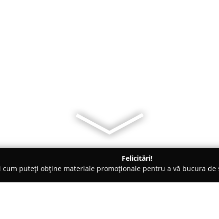
Felicitări!
ți cum puteți obține materiale promoționale pentru a vă bucura d
logi - Constanţa
CARP CAMELIA