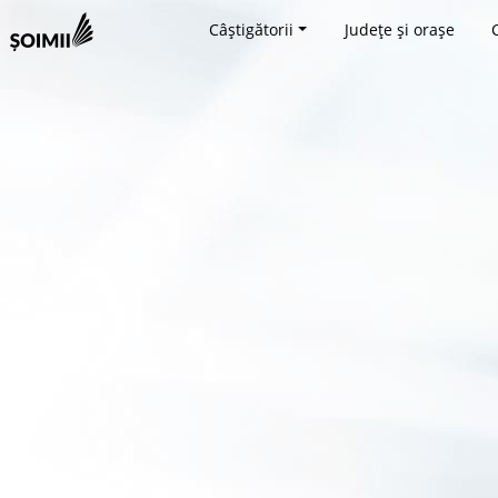
Câștigătorii
Județe și orașe