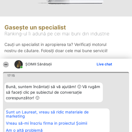
Gasește un specialist
Ranking-ul îi adună pe cei mai buni din industrie
Cauți un specialist in apropierea ta? Verificați motorul
nostru de căutare. Folosiți doar cele mai bune servicii!
ŞOIMII Sănătații
Live chat
Căutare
17:15
Bună, suntem încântați să vă ajutăm! 🙂 Vă rugăm
să faceți clic pe subiectul de conversație
corespunzător! 🙂
Sunt un Laureat, vreau să ridic materiale de
Organizator Ranking
Plebiscyt
Contact
marketing
BRIGHT SOLUTIONS BR SRL
Câștigătorii
Contact
Aleea Timisul De Sus 2 Bl. A30
Lista Tuturor
Vreau să-mi înscriu firma in proiectul Șoimii
Sc. A Et. 4 Ap. 13 Cod 061952
Laureaților
Am o altă problemă
București
Reguli