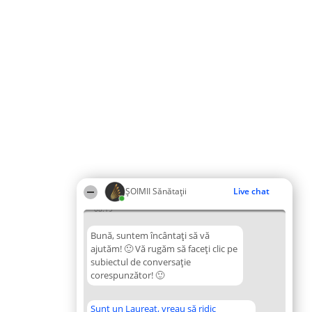
ŞOIMII Sănătații
Live chat
08:19
Bună, suntem încântați să vă
ajutăm! 🙂 Vă rugăm să faceți clic pe
subiectul de conversație
corespunzător! 🙂
Sunt un Laureat, vreau să ridic