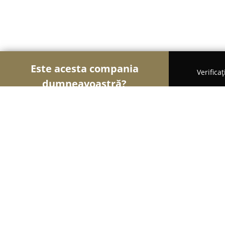
Este acesta compania
Verifica
dumneavoastră?
Şoimii Sănătații
Psihologi, Nutriționiști, Stomato
Cabinet Medical Cardiologie Dr Cod