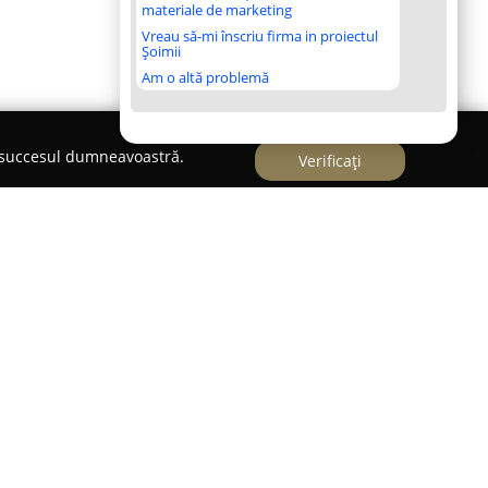
materiale de marketing
Vreau să-mi înscriu firma in proiectul
Șoimii
Am o altă problemă
e succesul dumneavoastră.
Verificați
Medical Cardiologie Dr Codruta Biro
reprezintă
ngrijirea sănătății cardiovasculare. Această
ă de servicii cardiologice, de la consultații de
fie (EKG), până la ecografie cardiacă cu diverse
ppler continuu și pulsat, precum și efectuarea