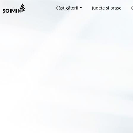
Câștigătorii
Județe și orașe