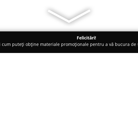
Felicitări!
ți cum puteți obține materiale promoționale pentru a vă bucura d
logi - Timişoara
Cabinet Medical Cardiologie Dr Codruta Biro
ruta Biro
Despre companie:
Localizat în Timișoara,
Cabinet 
o instituție medicală axată pe î
unitate furnizează o gamă variat
specialitate și electrocardiogra
Arată mai multe >>
tehnologii, incluzând color, Do