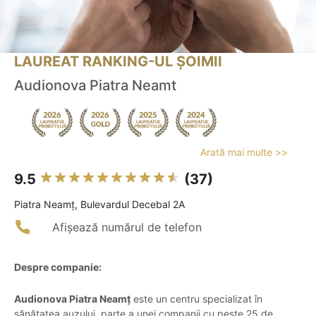
LAUREAT RANKING-UL ȘOIMII
Audionova Piatra Neamt
Arată mai multe >>
9.5
(37)
Piatra Neamţ, Bulevardul Decebal 2A
Afișează numărul de telefon
Despre companie:
Audionova Piatra Neamț
este un centru specializat în
sănătatea auzului, parte a unei companii cu peste 25 de