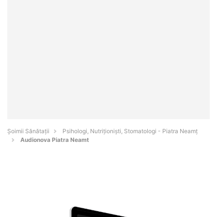
Şoimii Sănătații
Psihologi, Nutriționiști, Stomatologi - Piatra Neamţ
Audionova Piatra Neamt