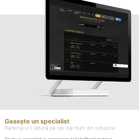
Gasește un specialist
Ranking-ul îi adună pe cei mai buni din industrie