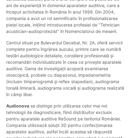
ani de experiență în domeniul aparatelor auditive, care a
început activitatea în România în anul 1999. Din 2004,
compania a avut un rol semnificativ în profesionalizarea
pieței locale, inițiind introducerea profesiei de "Tehnician
acustician-audioprotezist" în Nomenclatorul de meserii.
Centrul situat pe Bulevardul Decebal, Nr. 2A, oferă servicii
complete pentru îngrijirea auzului, printre care se numără
testări audiologice detaliate, consiliere profesională și
recomandări individualizate în ceea ce privește aparatele
auditive. Gama de investigații acoperă examinarea
otoscopică, probele cu diapazonul, impedansmetria
(inclusiv timpanogramă și reflex stapedian), audiograma
tonală liminară, audiograma vocală și audiograma realizată
în câmp liber.
Audionova
se distinge prin utilizarea celor mai noi
tehnologii de diagnosticare, fiind distribuitor exclusiv
pentru aparatele auditive ReSound pe teritoriul României.
Compania utilizează soluții 3D pentru confecționarea
aparatelor auditive, astfel încât acestea să răspundă