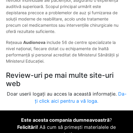
nevoilor individuale ale pacienților, asigurând o experiență
auditivă superioară. Scopul principal urmărit este
depistarea precoce a problemelor de auz și furnizarea de
soluții moderne de reabilitare, acolo unde tratamente
precum cel medicamentos sau intervențiile chirurgicale nu
oferă rezultate suficiente.
Rețeaua
Audionova
include 56 de centre specializate la
nivel național, fiecare dotat cu echipamente de înaltă
performanță și personal acreditat de Ministerul Sănătății și
Ministerul Educației.
Review-uri pe mai multe site-uri
web
Doar userii logați au acces la această informație.
Da-
ți click aici pentru a vă loga.
Este acesta compania dumneavoastră
?
Felicitări!
Aă cum să primești materialele de