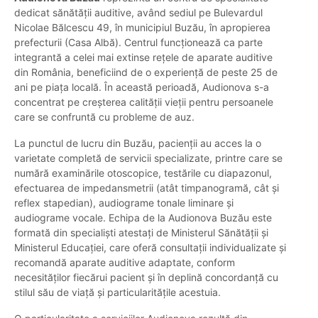
dedicat sănătății auditive, având sediul pe Bulevardul
Nicolae Bălcescu 49, în municipiul Buzău, în apropierea
prefecturii (Casa Albă). Centrul funcționează ca parte
integrantă a celei mai extinse rețele de aparate auditive
din România, beneficiind de o experiență de peste 25 de
ani pe piața locală. În această perioadă, Audionova s-a
concentrat pe creșterea calității vieții pentru persoanele
care se confruntă cu probleme de auz.
La punctul de lucru din Buzău, pacienții au acces la o
varietate completă de servicii specializate, printre care se
numără examinările otoscopice, testările cu diapazonul,
efectuarea de impedansmetrii (atât timpanogramă, cât și
reflex stapedian), audiograme tonale liminare și
audiograme vocale. Echipa de la Audionova Buzău este
formată din specialiști atestați de Ministerul Sănătății și
Ministerul Educației, care oferă consultații individualizate și
recomandă aparate auditive adaptate, conform
necesităților fiecărui pacient și în deplină concordanță cu
stilul său de viață și particularitățile acestuia.