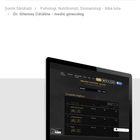
Şoimii Sănătații
Psihologi, Nutriționiști, Stomatologi - Alba Iulia
Dr. Ghemeș Cătălina - medic ginecolog