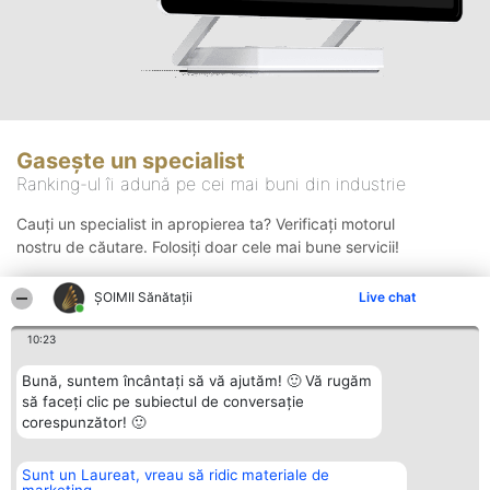
Gasește un specialist
Ranking-ul îi adună pe cei mai buni din industrie
Cauți un specialist in apropierea ta? Verificați motorul
nostru de căutare. Folosiți doar cele mai bune servicii!
ŞOIMII Sănătații
Live chat
Căutare
10:23
Bună, suntem încântați să vă ajutăm! 🙂 Vă rugăm
să faceți clic pe subiectul de conversație
corespunzător! 🙂
Sunt un Laureat, vreau să ridic materiale de
Organizator Ranking
Plebiscyt
Contact