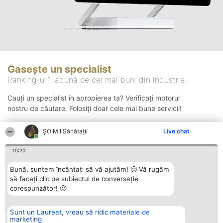
Gasește un specialist
Ranking-ul îi adună pe cei mai buni din industrie
Cauți un specialist in apropierea ta? Verificați motorul
nostru de căutare. Folosiți doar cele mai bune servicii!
ŞOIMII Sănătații
Live chat
Căutare
15:20
Bună, suntem încântați să vă ajutăm! 🙂 Vă rugăm
să faceți clic pe subiectul de conversație
corespunzător! 🙂
Sunt un Laureat, vreau să ridic materiale de
Organizator Ranking
Plebiscyt
Contact
marketing
BRIGHT SOLUTIONS BR SRL
Câștigătorii
Contact