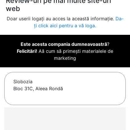
Review-uri pe mai multe site-uri
web
Doar userii logați au acces la această informație.
Da-
ți click aici pentru a vă loga.
Este acesta compania dumneavoastră
?
Felicitări!
Aă cum să primești materialele de
marketing
Slobozia
Bloc 31C, Aleea Rondă