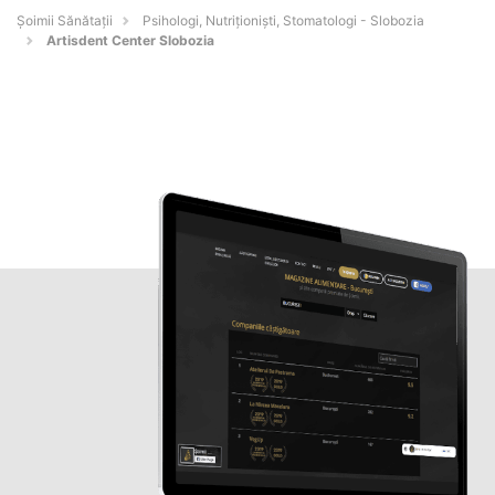
Şoimii Sănătații
Psihologi, Nutriționiști, Stomatologi - Slobozia
Artisdent Center Slobozia