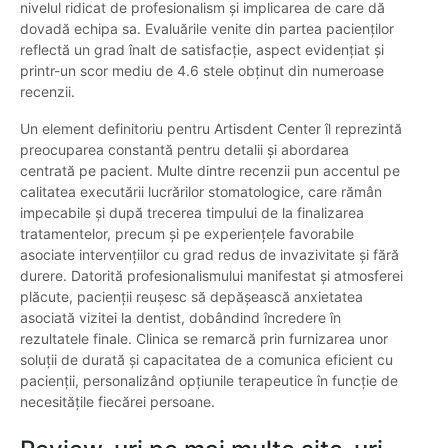
nivelul ridicat de profesionalism și implicarea de care dă
dovadă echipa sa. Evaluările venite din partea pacienților
reflectă un grad înalt de satisfacție, aspect evidențiat și
printr-un scor mediu de 4.6 stele obținut din numeroase
recenzii.
Un element definitoriu pentru Artisdent Center îl reprezintă
preocuparea constantă pentru detalii și abordarea
centrată pe pacient. Multe dintre recenzii pun accentul pe
calitatea executării lucrărilor stomatologice, care rămân
impecabile și după trecerea timpului de la finalizarea
tratamentelor, precum și pe experiențele favorabile
asociate intervențiilor cu grad redus de invazivitate și fără
durere. Datorită profesionalismului manifestat și atmosferei
plăcute, pacienții reușesc să depășească anxietatea
asociată vizitei la dentist, dobândind încredere în
rezultatele finale. Clinica se remarcă prin furnizarea unor
soluții de durată și capacitatea de a comunica eficient cu
pacienții, personalizând opțiunile terapeutice în funcție de
necesitățile fiecărei persoane.