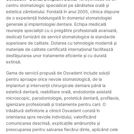
centru stomatologic specializat pe sănătatea orală și
estetica zâmbetului. Fondată în anul 2005, clinica dispune
de o experiență îndelungată în domeniul stomatologiei
generale și implantologiei dentare. Echipa medicală
reunește specialiști cu o pregătire profesională avansată,
dedicați furnizării de servicii stomatologice la standarde
superioare de calitate. Dotarea cu tehnologie modernă și
materiale de calitate certificată internațional facilitează
desfășurarea unor tratamente eficiente și cu durată
extinsă.
Gama de servicii propusă de Osvadent include soluții
pentru aproape orice nevoie stomatologică, de la
implanturi și intervenții chirurgicale dentare până la
estetică dentară, reabilitare orală, endodonție asistată
microscopic, parodontologie, protetică dentară, profilaxie,
igienizare profesională și tratamente pentru carii. O
trăsătură definitorie a clinicii Osvadent constă în
orientarea spre nevoile individului, valorificând
comunicarea deschisă, explicațiile amănunțite și
preocuparea pentru salvarea fiecărui dinte, aplicând cele