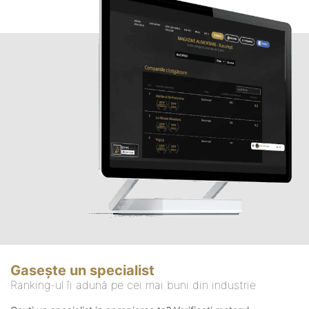
Gasește un specialist
Ranking-ul îi adună pe cei mai buni din industrie