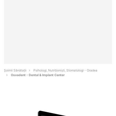
Şoimii Sănătații
Psihologi, Nutriționiști, Stomatologi - Oradea
Osvadent - Dental & Implant Center