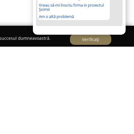
Vreau să-mi înscriu firma in proiectul
Șoimii
Am o altă problemă
e succesul dumneavoastră.
Verificați
oldovan
-Napoca,
Cabinet individual de psihologie - Magda
rofesionale de psihologie și psihoterapie, având
lui emoțional și dezvoltării personale. Cabinetul,
lescu, nr. 31, ap. 15, este condus de un psiholog
lor din România, cu specializare în psihologie
iv-comportamentală. Experiența profesională