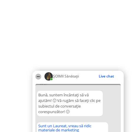
ŞOIMII Sănătații
Live chat
08:27
Bună, suntem încântați să vă
ajutăm! 🙂 Vă rugăm să faceți clic pe
subiectul de conversație
corespunzător! 🙂
Sunt un Laureat, vreau să ridic
materiale de marketing