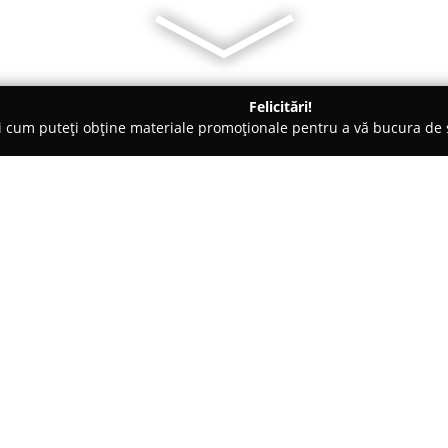
Felicitări!
ți cum puteți obține materiale promoționale pentru a vă bucura d
logi - Cluj-Napoca
Cabinet individual de psihologie - Magda M
 Magda Moldovan
Despre companie:
Situat în centrul orașului Cluj
Moldovan
furnizează servicii p
ca obiectiv susținerea echilibru
localizat pe strada Nicolae Titu
Arată mai multe >>
acreditat de Colegiul Psihologi
clinică și psihoterapie cognit