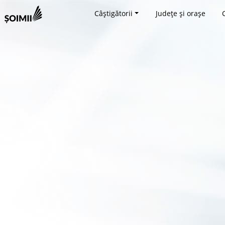
Câștigătorii
Județe și orașe