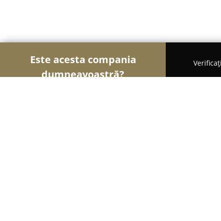
Este acesta compania
Verifica
dumneavoastră?
Şoimii Sănătații
Psihologi, Nutriționiști, Stomato
Cabinet individual de psihologie -
8.4
(11)