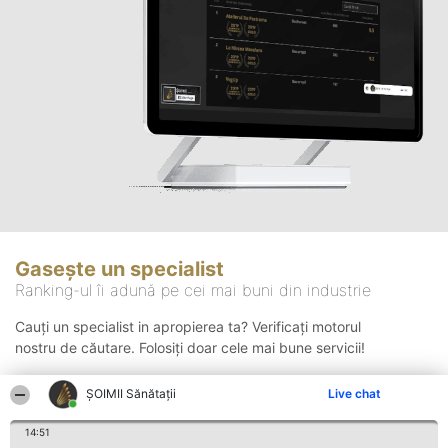
Gasește un specialist
Ranking-ul îi adună pe cei mai buni din industrie
Cauți un specialist in apropierea ta? Verificați motorul
nostru de căutare. Folosiți doar cele mai bune servicii!
ŞOIMII Sănătații
Live chat
Căutare
14:51