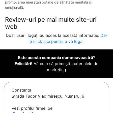
promovarea unei stări optime de sănătate mentală și
emoțională.
Review-uri pe mai multe site-uri
web
Doar userii logați au acces la această informație.
Da-
ți click aici pentru a vă loga.
Este acesta compania dumneavoastră
?
Felicitări!
Aă cum să primești materialele de
marketing
Constanţa
Strada Tudor Vladimirescu, Numarul 6
Vezi profilul firmei pe