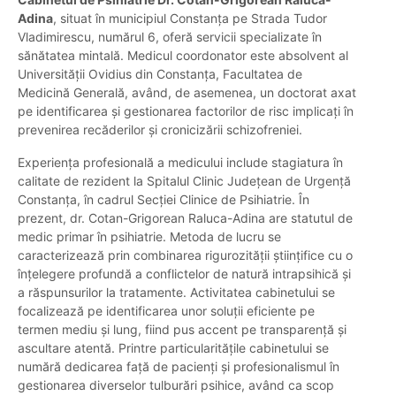
Adina
, situat în municipiul Constanța pe Strada Tudor
Vladimirescu, numărul 6, oferă servicii specializate în
sănătatea mintală. Medicul coordonator este absolvent al
Universității Ovidius din Constanța, Facultatea de
Medicină Generală, având, de asemenea, un doctorat axat
pe identificarea și gestionarea factorilor de risc implicați în
prevenirea recăderilor și cronicizării schizofreniei.
Experiența profesională a medicului include stagiatura în
calitate de rezident la Spitalul Clinic Județean de Urgență
Constanța, în cadrul Secției Clinice de Psihiatrie. În
prezent, dr. Cotan-Grigorean Raluca-Adina are statutul de
medic primar în psihiatrie. Metoda de lucru se
caracterizează prin combinarea rigurozității științifice cu o
înțelegere profundă a conflictelor de natură intrapsihică și
a răspunsurilor la tratamente. Activitatea cabinetului se
focalizează pe identificarea unor soluții eficiente pe
termen mediu și lung, fiind pus accent pe transparență și
ascultare atentă. Printre particularitățile cabinetului se
numără dedicarea față de pacienți și profesionalismul în
gestionarea diverselor tulburări psihice, având ca scop