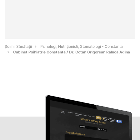
Şoimii Sănătații
Psihologi, Nutriționiști, Stomatologi - Constanţa
Cabinet Psihiatrie Constanta / Dr. Cotan Grigorean Raluca Adina