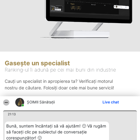
Gasește un specialist
Ranking-ul îi adună pe cei mai buni din industrie
Cauți un specialist in apropierea ta? Verificați motorul
nostru de căutare. Folosiți doar cele mai bune servicii!
ŞOIMII Sănătații
Live chat
Căutare
21:13
Bună, suntem încântați să vă ajutăm! 🙂 Vă rugăm
să faceți clic pe subiectul de conversație
corespunzător! 🙂