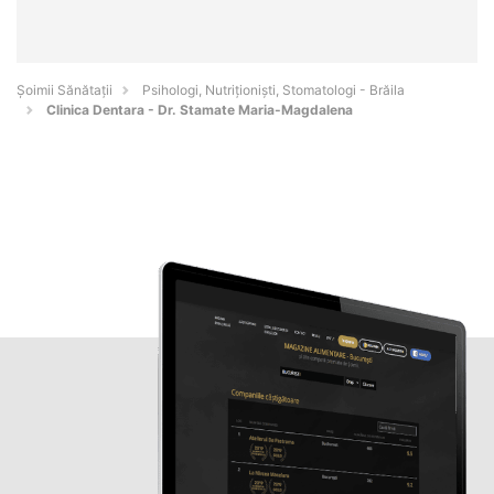
Şoimii Sănătații
Psihologi, Nutriționiști, Stomatologi - Brăila
Clinica Dentara - Dr. Stamate Maria-Magdalena