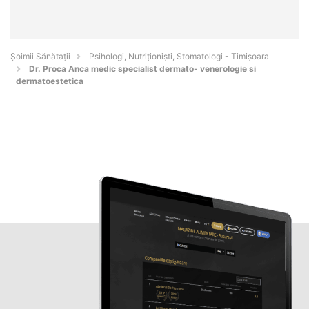
Şoimii Sănătații
Psihologi, Nutriționiști, Stomatologi - Timişoara
Dr. Proca Anca medic specialist dermato- venerologie si
dermatoestetica