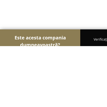
Este acesta compania
Verifica
dumneavoastră?
Şoimii Sănătații
Psihologi, Nutriționiști, Stomatol
Clinica Stomatologica Smile Design 