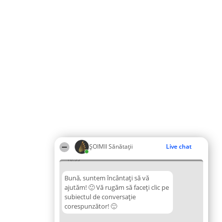
ŞOIMII Sănătații
Live chat
18:55
Bună, suntem încântați să vă
ajutăm! 🙂 Vă rugăm să faceți clic pe
subiectul de conversație
corespunzător! 🙂