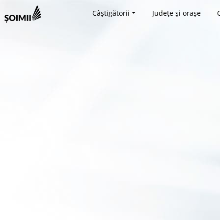
Câștigătorii
Județe și orașe