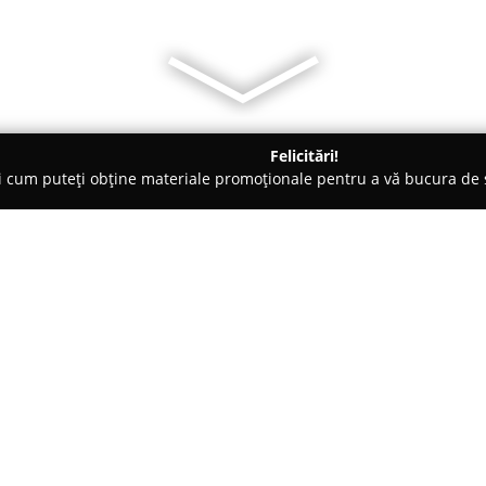
Felicitări!
ți cum puteți obține materiale promoționale pentru a vă bucura d
ogi - Galaţi
Clinica Stomatologica Smile Design si Laborator D
si Laborator Dentar
Despre companie:
Clinica Stomatologică Smile Des
distinge printr-o abordare mode
obiectiv principal realizarea de
compusă din specialiști cu înal
Arată mai multe >>