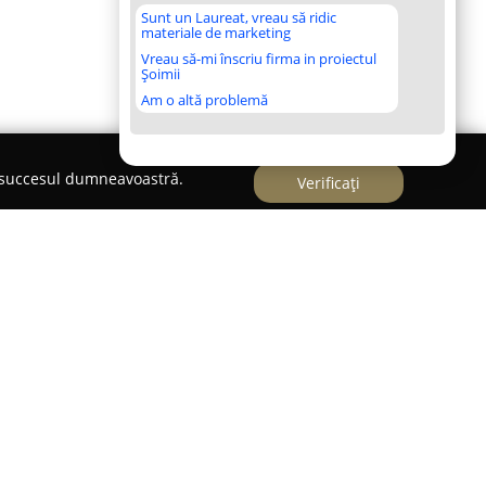
Sunt un Laureat, vreau să ridic
materiale de marketing
Vreau să-mi înscriu firma in proiectul
Șoimii
Am o altă problemă
e succesul dumneavoastră.
Verificați
entar
ign și Laboratorul Dentar situată în Galați se
rnă și integrată a sănătății orale, având ca
 zâmbete atât funcționale, cât și estetice. Echipa,
tă calificare, precum Dr. Ciucă Dan Claudiu, Dr.