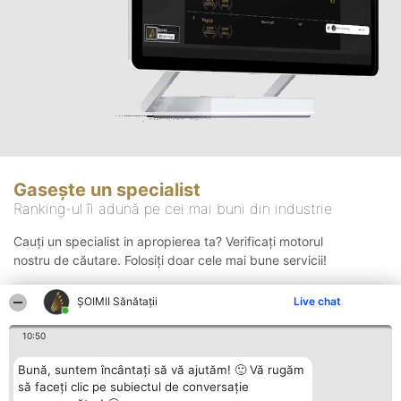
Gasește un specialist
Ranking-ul îi adună pe cei mai buni din industrie
Cauți un specialist in apropierea ta? Verificați motorul
nostru de căutare. Folosiți doar cele mai bune servicii!
ŞOIMII Sănătații
Live chat
Căutare
10:50
Bună, suntem încântați să vă ajutăm! 🙂 Vă rugăm
să faceți clic pe subiectul de conversație