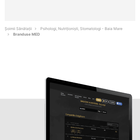
Şoimii Sănătații
Psihologi, Nutriționiști, Stomatologi - Baia Mare
Branduse MED