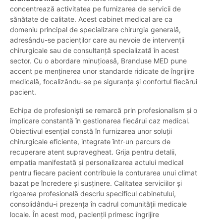
concentrează activitatea pe furnizarea de servicii de
sănătate de calitate. Acest cabinet medical are ca
domeniu principal de specializare chirurgia generală,
adresându-se pacienților care au nevoie de intervenții
chirurgicale sau de consultanță specializată în acest
sector. Cu o abordare minuțioasă, Branduse MED pune
accent pe menținerea unor standarde ridicate de îngrijire
medicală, focalizându-se pe siguranța și confortul fiecărui
pacient.
Echipa de profesioniști se remarcă prin profesionalism și o
implicare constantă în gestionarea fiecărui caz medical.
Obiectivul esențial constă în furnizarea unor soluții
chirurgicale eficiente, integrate într-un parcurs de
recuperare atent supravegheat. Grija pentru detalii,
empatia manifestată și personalizarea actului medical
pentru fiecare pacient contribuie la conturarea unui climat
bazat pe încredere și susținere. Calitatea serviciilor și
rigoarea profesională descriu specificul cabinetului,
consolidându-i prezența în cadrul comunității medicale
locale. În acest mod, pacienții primesc îngrijire