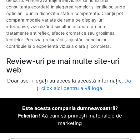
de lucru. Printre avantajele serviciilor se numără și
consultanța acordată în alegerea ramelor și lentilelor, unde
opticienii pun la dispoziție sfaturi competente. Clienții pot
compara modele variate de rame pe display-uri
interactive, vizualizând simultan aspecte precum
tratamente antireflex, efecte cromatice sau grosimea
lentilelor. Precizia prelucrării și ajustării ochelarilor
contribuie la o experiență vizuală clară și completă.
Review-uri pe mai multe site-uri
web
Doar userii logați au acces la această informație.
Da-
ți click aici pentru a vă loga.
Este acesta compania dumneavoastră
?
Felicitări!
Aă cum să primești materialele de
marketing