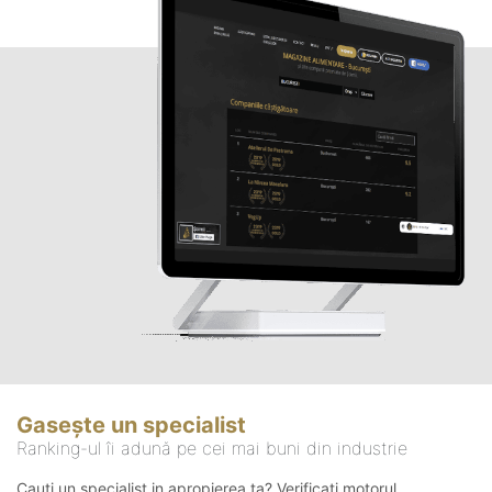
Gasește un specialist
Ranking-ul îi adună pe cei mai buni din industrie
Cauți un specialist in apropierea ta? Verificați motorul