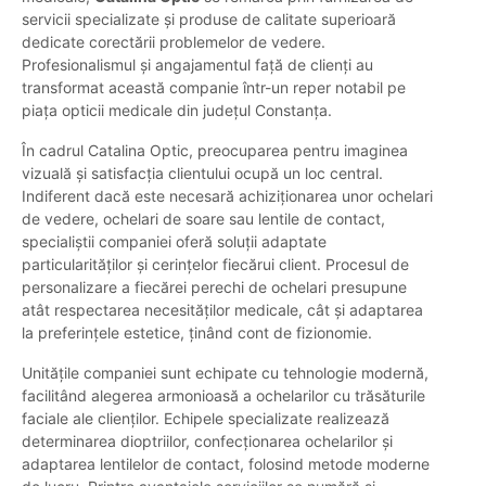
servicii specializate și produse de calitate superioară
dedicate corectării problemelor de vedere.
Profesionalismul și angajamentul față de clienți au
transformat această companie într-un reper notabil pe
piața opticii medicale din județul Constanța.
În cadrul Catalina Optic, preocuparea pentru imaginea
vizuală și satisfacția clientului ocupă un loc central.
Indiferent dacă este necesară achiziționarea unor ochelari
de vedere, ochelari de soare sau lentile de contact,
specialiștii companiei oferă soluții adaptate
particularităților și cerințelor fiecărui client. Procesul de
personalizare a fiecărei perechi de ochelari presupune
atât respectarea necesităților medicale, cât și adaptarea
la preferințele estetice, ținând cont de fizionomie.
Unitățile companiei sunt echipate cu tehnologie modernă,
facilitând alegerea armonioasă a ochelarilor cu trăsăturile
faciale ale clienților. Echipele specializate realizează
determinarea dioptriilor, confecționarea ochelarilor și
adaptarea lentilelor de contact, folosind metode moderne