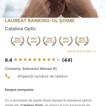
LAUREAT RANKING-UL ȘOIMII
Catalina Optic
Arată mai multe >>
9.4
(44)
Constanţa, Bulevardul Mamaia 85
Afișează numărul de telefon
Despre companie:
Cu o activitate de peste două decenii în domeniul opticii
medicale,
Catalina Optic
se remarcă prin furnizarea de