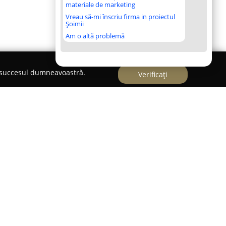
materiale de marketing
Vreau să-mi înscriu firma in proiectul
Șoimii
Am o altă problemă
e succesul dumneavoastră.
Verificați
ol important în sectorul sănătății din zonă,
e largă de servicii de laborator medical.
Basarab 11, clinica face parte dintr-o rețea cu
eciată pentru nivelul ridicat de profesionalism