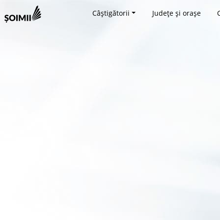
Câștigătorii
Județe și orașe