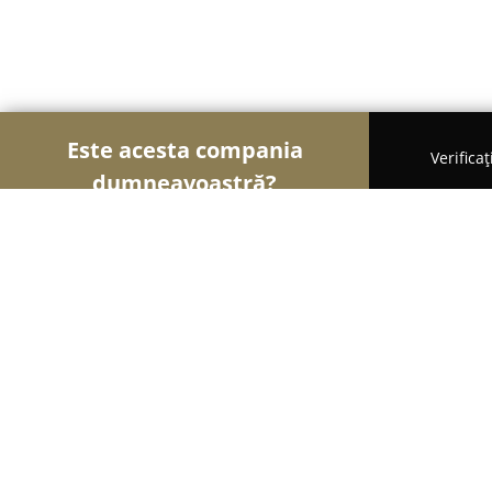
Este acesta compania
Verifica
dumneavoastră?
Şoimii Sănătații
Psihologi, Nutriționiști, Stomato
Clinica Sante Slobozia