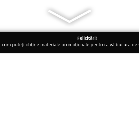
Felicitări!
ți cum puteți obține materiale promoționale pentru a vă bucura d
logi - Slobozia
Clinica Sante Slobozia
Despre companie:
Clinica Sante Slobozia
are un r
punând la dispoziție o varietat
Amplasată pe Bulevardul Matei 
acoperire națională ce este apr
Arată mai multe >>
oferit.