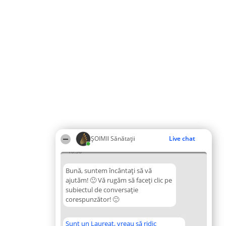
ŞOIMII Sănătații
Live chat
10:36
Bună, suntem încântați să vă
ajutăm! 🙂 Vă rugăm să faceți clic pe
subiectul de conversație
corespunzător! 🙂
Sunt un Laureat, vreau să ridic