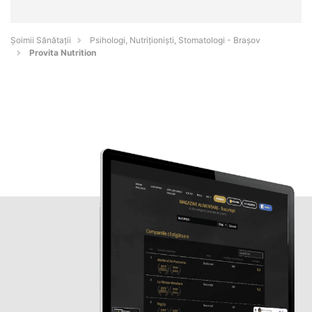
Şoimii Sănătații
Psihologi, Nutriționiști, Stomatologi - Braşov
Provita Nutrition