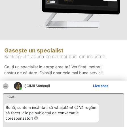
Gasește un specialist
Ranking-ul îi adună pe cei mai buni din industrie
Cauți un specialist in apropierea ta? Verificați motorul
nostru de căutare. Folosiți doar cele mai bune servicii!
ŞOIMII Sănătații
Live chat
Căutare
12:36
Bună, suntem încântați să vă ajutăm! 🙂 Vă rugăm
să faceți clic pe subiectul de conversație
corespunzător! 🙂