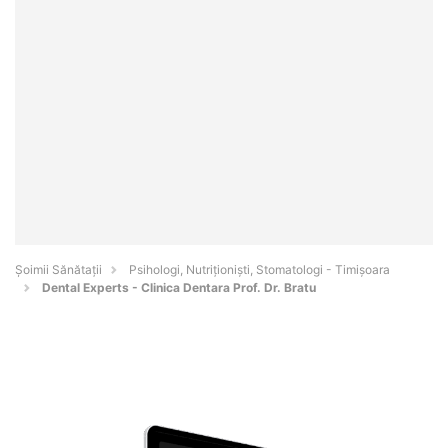
Şoimii Sănătații
Psihologi, Nutriționiști, Stomatologi - Timişoara
Dental Experts - Clinica Dentara Prof. Dr. Bratu