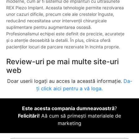
moderne, cum ar fi sistemul de implanturi cu ultrasunete
REX Piezo Implant. Aceasta tehnologie permite rezolvarea
unor cazuri dificile, precum cele ale crestelor înguste,
reducând necesitatea unor intervenții chirurgicale
suplimentare pentru augmentarea osoasă.
Profesionalismul echipei este definit de precizie, acuratețe
și o atenție deosebită la detalii. În plus, clinica oferă
pacienților locuri de parcare rezervate în incinta proprie.
Review-uri pe mai multe site-uri
web
Doar userii logați au acces la această informație.
Da-
ți click aici pentru a vă loga.
Este acesta compania dumneavoastră
?
Felicitări!
Aă cum să primești materialele de
marketing