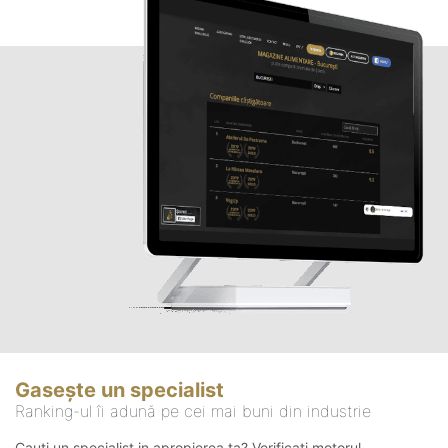
Gasește un specialist
Ranking-ul îi adună pe cei mai buni din industrie
Cauți un specialist in apropierea ta? Verificați motorul