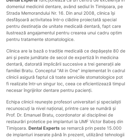
domeniul medicinii dentare, având sediul în Timișoara, pe
Strada Memorandului Nr. 16. Din anul 2008, clinica își
desfășoară activitatea într-o clădire proiectată special
pentru destinația de unitate medicală dentară, fapt care
ilustrează angajamentul pentru crearea unui cadru optim
pentru tratamente stomatologice.
Clinica are la bază o tradiție medicală ce depășește 80 de
ani și peste jumătate de secol de expertiză în medicina
dentară, datorată implicării succesive a trei generații ale
familiei Bratu. Conceptul "All in One" implementat în cadrul
clinicii asigură faptul că toate serviciile stomatologice pot
fi realizate într-un singur loc, ceea ce eficientizează timpul
necesar îngrijirilor dentare pentru pacienți.
Echipa clinicii reunește profesori universitari și specialiști
recunoscuți la nivel național, printre care se numără și
Prof. Dr. Emanuel Bratu, coordonator al disciplinei de
restaurări protetice pe implanturi la UMF Victor Babeș din
Timișoara.
Dental Experts
se remarcă prin peste 15.000
de implanturi inserate până în prezent, utilizând tehnologii