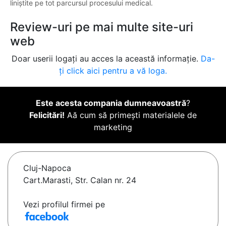
liniștite pe tot parcursul procesului medical.
Review-uri pe mai multe site-uri
web
Doar userii logați au acces la această informație.
Da-
ți click aici pentru a vă loga.
Este acesta compania dumneavoastră
?
Felicitări!
Aă cum să primești materialele de
marketing
Cluj-Napoca
Cart.Marasti, Str. Calan nr. 24
Vezi profilul firmei pe