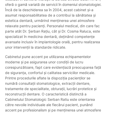
oferă o gamă variată de servicii în domeniul stomatologiei.
Încă de la deschiderea sa în 2004, acest cabinet și-a
asumat responsabilitatea de a contribui la sănătatea și
estetica dentară, urmărind menținerea unei atmosfere
relaxate pentru pacienți. Personalul medical, din care fac
parte atât Dr. Șerban Rațiu, cât și Dr. Cosma Raluca, este
specializat în medicina dentară, deținând competențe
avansate inclusiv în implantologie orală, pentru realizarea
unor intervenții la standarde ridicate.
Cabinetul pune accent pe utilizarea echipamentelor
moderne și pe asigurarea unor condiții de lucru
corespunzătoare, fapt care evidențiază preocuparea față
de siguranța, confortul și calitatea serviciilor medicale.
Printre procedurile aflate la dispoziția pacienților se
numără consultații stomatologice, extracții dentare,
tratamente de specialitate, obturații, lucrări protetice și
reconstrucții dentare. O caracteristică distinctă a
Cabinetului Stomatologic Serban Ratiu este orientarea
către nevoile individuale ale fiecărui pacient, punând
accent pe profesionalism și pe menținerea unei atmosfere