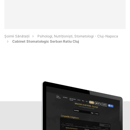
Şoimii Sănătații
Psihologi, Nutriționiști, Stomatologi - Cluj-Napoca
Cabinet Stomatologic Serban Ratiu Cluj