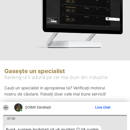
Gasește un specialist
Ranking-ul îi adună pe cei mai buni din industrie
Cauți un specialist in apropierea ta? Verificați motorul
nostru de căutare. Folosiți doar cele mai bune servicii!
ŞOIMII Sănătații
Live chat
Căutare
07:30
Bună, suntem încântați să vă ajutăm! 🙂 Vă rugăm