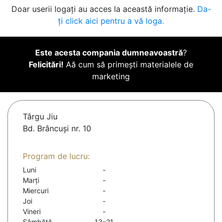
Doar userii logați au acces la această informație.
Da-
ți click aici pentru a vă loga.
Este acesta compania dumneavoastră
?
Felicitări!
Aă cum să primești materialele de
marketing
Târgu Jiu
Bd. Brâncuşi nr. 10
Program de lucru:
Luni
-
Marți
-
Miercuri
-
Joi
-
Vineri
-
Sâmbătă
13–21