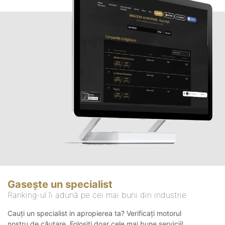
Gasește un specialist
Ranking-ul îi adună pe cei mai buni din industrie
Cauți un specialist in apropierea ta? Verificați motorul
nostru de căutare. Folosiți doar cele mai bune servicii!