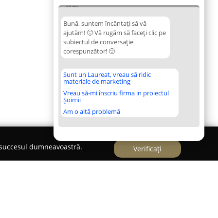
08:29
Bună, suntem încântați să vă
ajutăm! 🙂 Vă rugăm să faceți clic pe
subiectul de conversație
corespunzător! 🙂
Sunt un Laureat, vreau să ridic
materiale de marketing
Vreau să-mi înscriu firma in proiectul
Șoimii
Am o altă problemă
e succesul dumneavoastră.
Verificați
lia