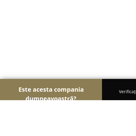
Este acesta compania
Verifica
dumneavoastră?
Şoimii Sănătații
Psihologi, Nutriționiști, Stomato