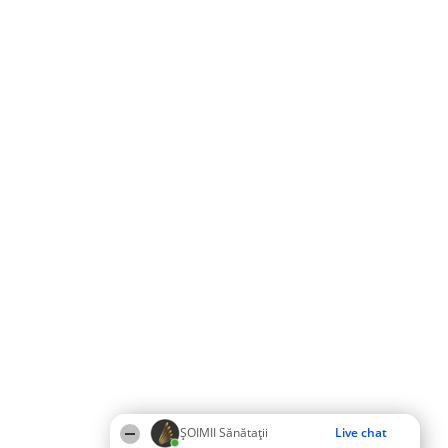
ŞOIMII Sănătații
Live chat