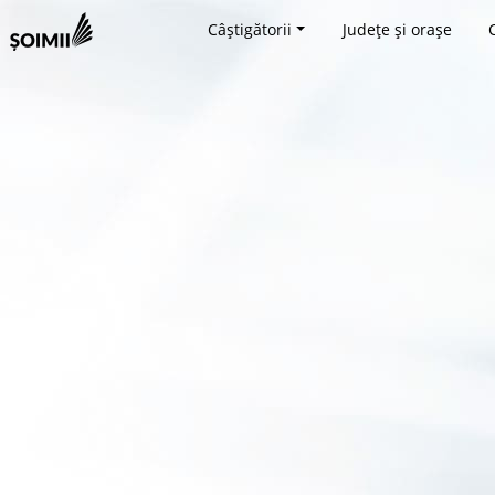
Câștigătorii
Județe și orașe