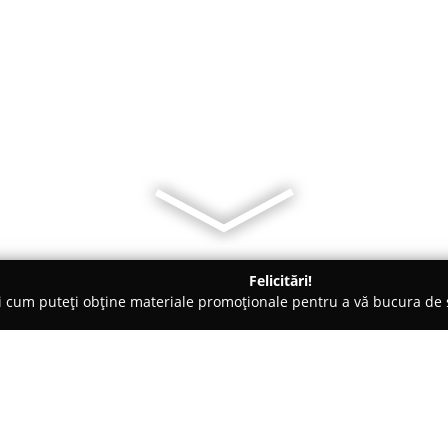
Felicitări!
ți cum puteți obține materiale promoționale pentru a vă bucura d
logi - Constanţa
Cabinet Obstetrica-Ginecologie Dr. Savu Corne