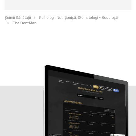
Şoimii Sănătații
Psihologi, Nutriționiști, Stomatologi - Bucureşti
The DentMan