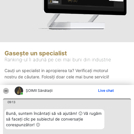
Gasește un specialist
Ranking-ul îi adună pe cei mai buni din industrie
Cauți un specialist in apropierea ta? Verificați motorul
nostru de căutare. Folosiți doar cele mai bune servicii!
ŞOIMII Sănătații
Live chat
Căutare
09:13
Bună, suntem încântați să vă ajutăm! 🙂 Vă rugăm
să faceți clic pe subiectul de conversație
corespunzător! 🙂