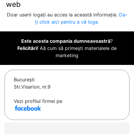
web
Doar userii logați au acces la această informație.
Da-
ți click aici pentru a vă loga.
Este acesta compania dumneavoastră
?
Felicitări!
Aă cum să primești materialele de
marketing
Bucureşti
Str.Visarion, nr.9
Vezi profilul firmei pe