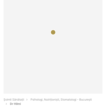
Şoimii Sănătații
Psihologi, Nutriționiști, Stomatologi - Bucureşti
Dr Hilmi