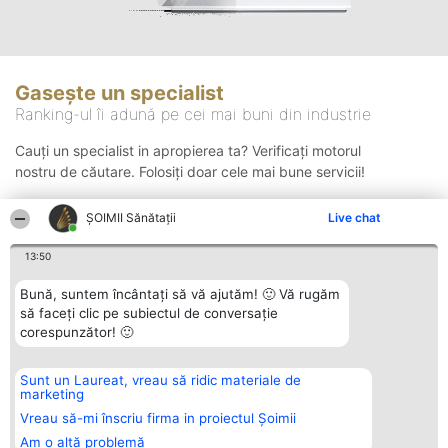
Gasește un specialist
Ranking-ul îi adună pe cei mai buni din industrie
Cauți un specialist in apropierea ta? Verificați motorul
nostru de căutare. Folosiți doar cele mai bune servicii!
ŞOIMII Sănătații
Live chat
Căutare
13:50
Bună, suntem încântați să vă ajutăm! 🙂 Vă rugăm
să faceți clic pe subiectul de conversație
corespunzător! 🙂
Sunt un Laureat, vreau să ridic materiale de
Organizator Ranking
Plebiscyt
Contact
marketing
BRIGHT SOLUTIONS BR SRL
Câștigătorii
Contact
Aleea Timisul De Sus 2 Bl. A30
Lista Tuturor
Vreau să-mi înscriu firma in proiectul Șoimii
Sc. A Et. 4 Ap. 13 Cod 061952
Laureaților
Am o altă problemă
București
Reguli