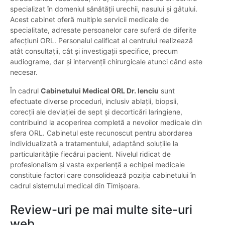
specializat în domeniul sănătății urechii, nasului și gâtului.
Acest cabinet oferă multiple servicii medicale de
specialitate, adresate persoanelor care suferă de diferite
afecțiuni ORL. Personalul calificat al centrului realizează
atât consultații, cât și investigații specifice, precum
audiograme, dar și intervenții chirurgicale atunci când este
necesar.
În cadrul
Cabinetului Medical ORL Dr. Ienciu
sunt
efectuate diverse proceduri, inclusiv ablații, biopsii,
corecții ale deviației de sept și decorticări laringiene,
contribuind la acoperirea completă a nevoilor medicale din
sfera ORL. Cabinetul este recunoscut pentru abordarea
individualizată a tratamentului, adaptând soluțiile la
particularitățile fiecărui pacient. Nivelul ridicat de
profesionalism și vasta experiență a echipei medicale
constituie factori care consolidează poziția cabinetului în
cadrul sistemului medical din Timișoara.
Review-uri pe mai multe site-uri
web