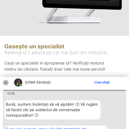
Gasește un specialist
Ranking-ul îi adună pe cei mai buni din industrie
Cauți un specialist in apropierea ta? Verificați motorul
nostru de căutare. Folosiți doar cele mai bune servicii!
ŞOIMII Sănătații
Live chat
Căutare
12:32
Bună, suntem încântați să vă ajutăm! 🙂 Vă rugăm
să faceți clic pe subiectul de conversație
corespunzător! 🙂