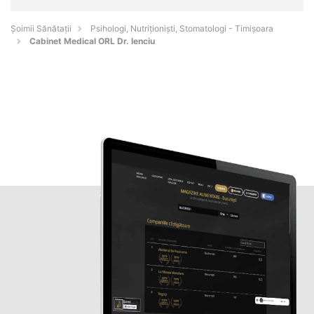
Şoimii Sănătații
Psihologi, Nutriționiști, Stomatologi - Timişoara
Cabinet Medical ORL Dr. Ienciu