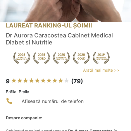
LAUREAT RANKING-UL ȘOIMII
Dr Aurora Caracostea Cabinet Medical
Diabet si Nutritie
Arată mai multe >>
9
(79)
Brăila, Braila
Afișează numărul de telefon
Despre companie:
Cabinetul medical coordonat de
Dr. Aurora Caracostea
în