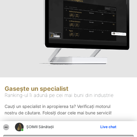
Gasește un specialist
Ranking-ul îi adună pe cei mai buni din industrie
Cauți un specialist in apropierea ta? Verificați motorul
nostru de căutare. Folosiți doar cele mai bune servicii!
ŞOIMII Sănătații
Live chat
Căutare