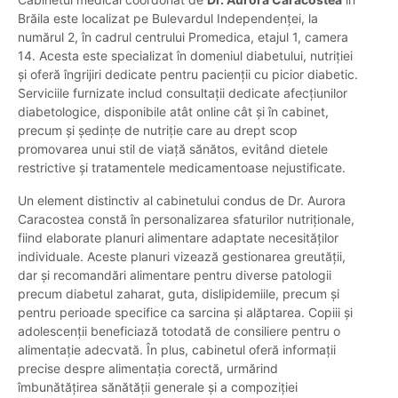
Brăila este localizat pe Bulevardul Independenței, la
numărul 2, în cadrul centrului Promedica, etajul 1, camera
14. Acesta este specializat în domeniul diabetului, nutriției
și oferă îngrijiri dedicate pentru pacienții cu picior diabetic.
Serviciile furnizate includ consultații dedicate afecțiunilor
diabetologice, disponibile atât online cât și în cabinet,
precum și ședințe de nutriție care au drept scop
promovarea unui stil de viață sănătos, evitând dietele
restrictive și tratamentele medicamentoase nejustificate.
Un element distinctiv al cabinetului condus de Dr. Aurora
Caracostea constă în personalizarea sfaturilor nutriționale,
fiind elaborate planuri alimentare adaptate necesităților
individuale. Aceste planuri vizează gestionarea greutății,
dar și recomandări alimentare pentru diverse patologii
precum diabetul zaharat, guta, dislipidemiile, precum și
pentru perioade specifice ca sarcina și alăptarea. Copiii și
adolescenții beneficiază totodată de consiliere pentru o
alimentație adecvată. În plus, cabinetul oferă informații
precise despre alimentația corectă, urmărind
îmbunătățirea sănătății generale și a compoziției