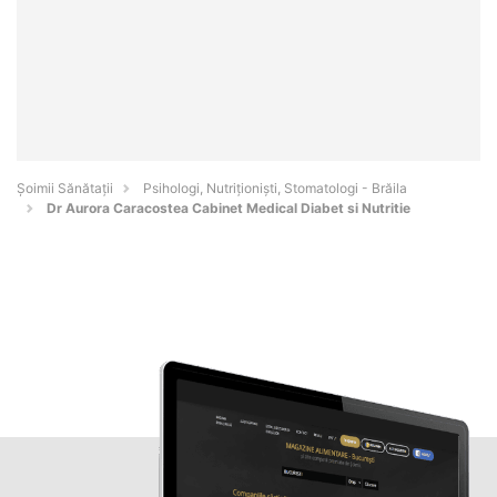
Şoimii Sănătații
Psihologi, Nutriționiști, Stomatologi - Brăila
Dr Aurora Caracostea Cabinet Medical Diabet si Nutritie